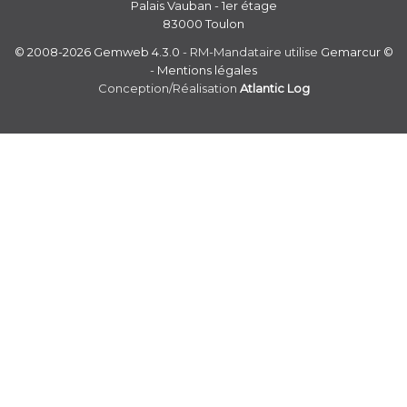
Palais Vauban - 1er étage
83000 Toulon
© 2008-2026 Gemweb 4.3.0
- RM-Mandataire utilise
Gemarcur ©
-
Mentions légales
Conception/Réalisation
Atlantic Log