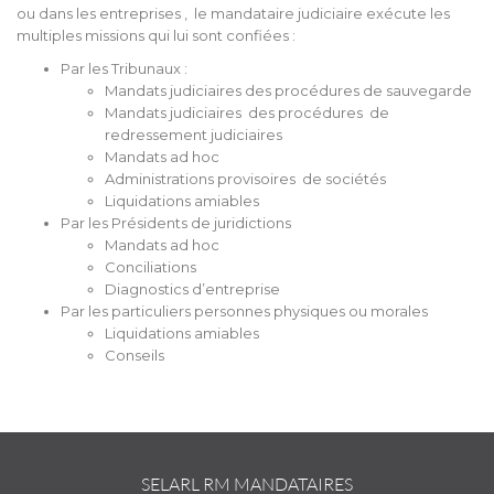
ou dans les entreprises , le mandataire judiciaire exécute les
multiples missions qui lui sont confiées :
Par les Tribunaux :
Mandats judiciaires des procédures de sauvegarde
Mandats judiciaires des procédures de
redressement judiciaires
Mandats ad hoc
Administrations provisoires de sociétés
Liquidations amiables
Par les Présidents de juridictions
Mandats ad hoc
Conciliations
Diagnostics d’entreprise
Par les particuliers personnes physiques ou morales
Liquidations amiables
Conseils
SELARL RM MANDATAIRES