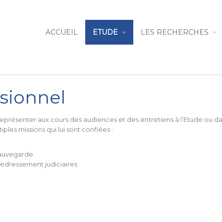
ACCUEIL
ETUDE
LES RECHERCHES
sionnel
a représenter aux cours des audiences et des entretiens à l’Etude ou da
iples missions qui lui sont confiées :
sauvegarde
edressement judiciaires