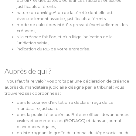
échoir¹ et des dates d’échéances, factures et autres
justificatifs afférents,
nature du privilège² ou de la sûreté dont elle est
éventuellement assortie, justificatifs afférents,
mode de calcul des intérêts grevant éventuellement les
créances,
si la créance fait l'objet d'un litige indication de la
juridiction saisie,
indication du RIB de votre entreprise.
Auprès de qui ?
Il vous faut faire valoir vos droits par une déclaration de créance
auprès du mandataire judiciaire désigné par le tribunal ; vous
trouverez ses coordonnées :
dans le courrier d’invitation à déclarer reçu de ce
mandataire judiciaire,
dans la publicité publiée au Bulletin officiel des annonces
civiles et commerciales (BODACC) et dans un journal
d’annonces légales,
en interrogeant le greffe du tribunal du siège social ou du