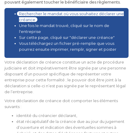
pouvant également toucher le bénéficiaire des règlements.
Rechercher le mandat où vous souhaitez déclarer une
créance
Une fois le mandat trouvé, cliqué sur le nom de
l'entreprise
Sur cette page, cliqué sur "déclarer une créance"
Vous téléchargez un fichier pré-remplie que vous
pourrez ensuite imprimer, remplir, signer et poster
Votre déclaration de créance constitue un acte de procédure
judiciaire et doit impérativement être signée par une personne
disposant d’un pouvoir spécifique de représenter votre
entreprise pour cette formalité ; le pouvoir doit être joint à la
déclaration si celle-ci n’est pas signée par le représentant légal
de l’entreprise.
Votre déclaration de créance doit comporter les éléments
suivants :
identité du créancier déclarant,
état récapitulatif de la créance due au jour du jugement
d’ouverture et indication des éventuelles sommes à