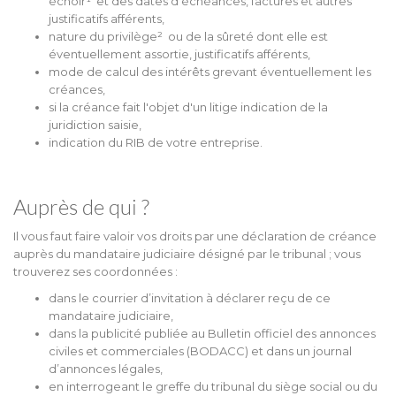
échoir¹ et des dates d’échéances, factures et autres
justificatifs afférents,
nature du privilège² ou de la sûreté dont elle est
éventuellement assortie, justificatifs afférents,
mode de calcul des intérêts grevant éventuellement les
créances,
si la créance fait l'objet d'un litige indication de la
juridiction saisie,
indication du RIB de votre entreprise.
Auprès de qui ?
Il vous faut faire valoir vos droits par une déclaration de créance
auprès du mandataire judiciaire désigné par le tribunal ; vous
trouverez ses coordonnées :
dans le courrier d’invitation à déclarer reçu de ce
mandataire judiciaire,
dans la publicité publiée au Bulletin officiel des annonces
civiles et commerciales (BODACC) et dans un journal
d’annonces légales,
en interrogeant le greffe du tribunal du siège social ou du