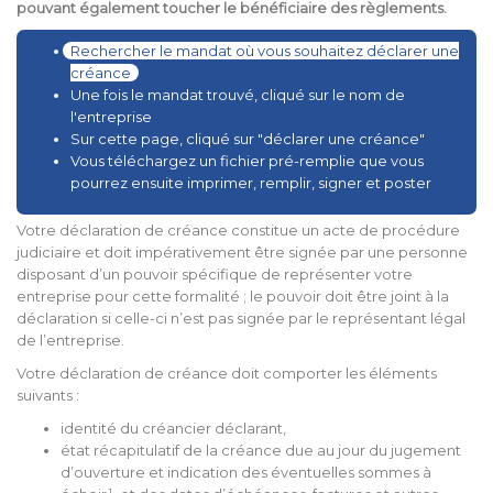
pouvant également toucher le bénéficiaire des règlements.
Rechercher le mandat où vous souhaitez déclarer une
créance
Une fois le mandat trouvé, cliqué sur le nom de
l'entreprise
Sur cette page, cliqué sur "déclarer une créance"
Vous téléchargez un fichier pré-remplie que vous
pourrez ensuite imprimer, remplir, signer et poster
Votre déclaration de créance constitue un acte de procédure
judiciaire et doit impérativement être signée par une personne
disposant d’un pouvoir spécifique de représenter votre
entreprise pour cette formalité ; le pouvoir doit être joint à la
déclaration si celle-ci n’est pas signée par le représentant légal
de l’entreprise.
Votre déclaration de créance doit comporter les éléments
suivants :
identité du créancier déclarant,
état récapitulatif de la créance due au jour du jugement
d’ouverture et indication des éventuelles sommes à