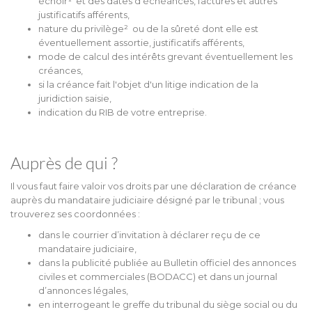
échoir¹ et des dates d’échéances, factures et autres
justificatifs afférents,
nature du privilège² ou de la sûreté dont elle est
éventuellement assortie, justificatifs afférents,
mode de calcul des intérêts grevant éventuellement les
créances,
si la créance fait l'objet d'un litige indication de la
juridiction saisie,
indication du RIB de votre entreprise.
Auprès de qui ?
Il vous faut faire valoir vos droits par une déclaration de créance
auprès du mandataire judiciaire désigné par le tribunal ; vous
trouverez ses coordonnées :
dans le courrier d’invitation à déclarer reçu de ce
mandataire judiciaire,
dans la publicité publiée au Bulletin officiel des annonces
civiles et commerciales (BODACC) et dans un journal
d’annonces légales,
en interrogeant le greffe du tribunal du siège social ou du