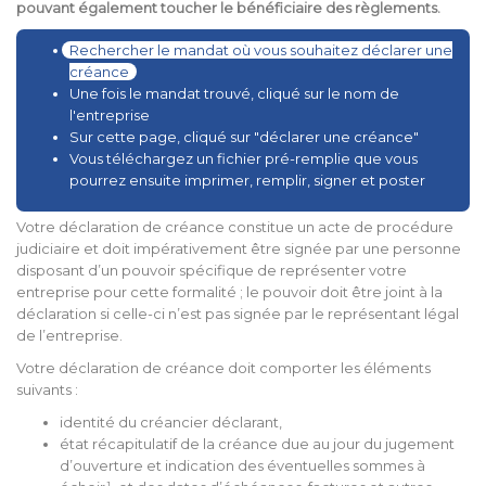
pouvant également toucher le bénéficiaire des règlements.
Rechercher le mandat où vous souhaitez déclarer une
créance
Une fois le mandat trouvé, cliqué sur le nom de
l'entreprise
Sur cette page, cliqué sur "déclarer une créance"
Vous téléchargez un fichier pré-remplie que vous
pourrez ensuite imprimer, remplir, signer et poster
Votre déclaration de créance constitue un acte de procédure
judiciaire et doit impérativement être signée par une personne
disposant d’un pouvoir spécifique de représenter votre
entreprise pour cette formalité ; le pouvoir doit être joint à la
déclaration si celle-ci n’est pas signée par le représentant légal
de l’entreprise.
Votre déclaration de créance doit comporter les éléments
suivants :
identité du créancier déclarant,
état récapitulatif de la créance due au jour du jugement
d’ouverture et indication des éventuelles sommes à